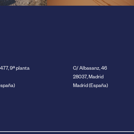
477, 9ª planta
C/ Albasanz, 46
28037, Madrid
España)
Madrid (España)