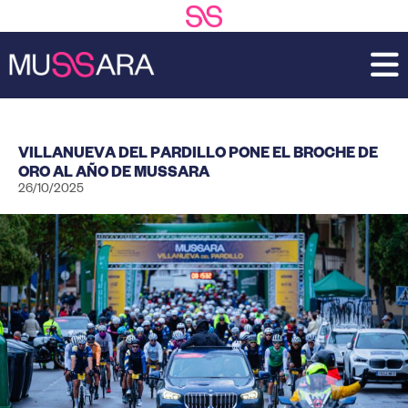
Saltar
Saltar
al
a
contenido
la
principal
barra
lateral
principal
VILLANUEVA DEL PARDILLO PONE EL BROCHE DE
ORO AL AÑO DE MUSSARA
26/10/2025