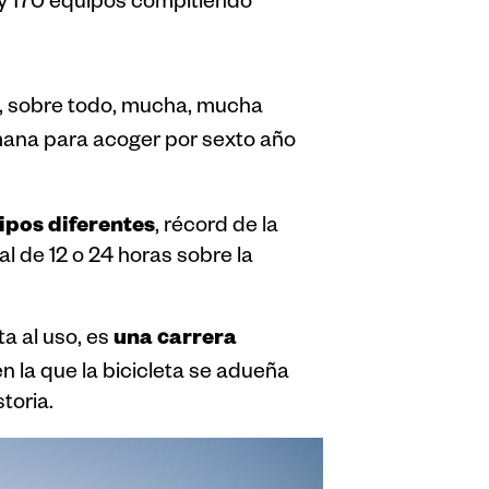
 y 170 equipos compitiendo
 y, sobre todo, mucha, mucha
emana para acoger por sexto año
ipos diferentes
, récord de la
l de 12 o 24 horas sobre la
una carrera
a al uso, es
n la que la bicicleta se adueña
toria.