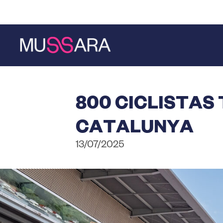
Saltar
Saltar
al
a
contenido
la
principal
barra
lateral
principal
800 CICLISTAS
CATALUNYA
13/07/2025