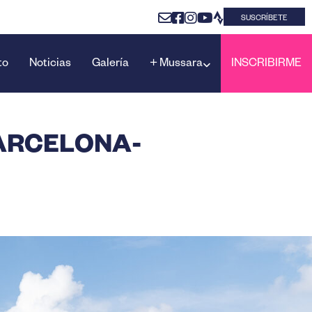
SUSCRÍBETE
to
Noticias
Galería
+ Mussara
INSCRIBIRME
BARCELONA-