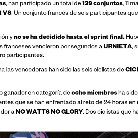
as
139 conjuntos
, han participado un total de
, 11 m
 VS
. Un conjunto francés de seis participantes qu
no se ha decidido hasta el sprint final.
ión y
Hubo
URNIETA
los franceses vencieron por segundos a
, 
ro participantes.
CIC
na las vencedoras han sido las seis ciclistas de
ocho miembros
ipo ganador en categoría de
ha sido
lientes que se han enfrentado al reto de 24 horas en
NO WATTS NO GLORY
edor a
. Dos ciclistas que 