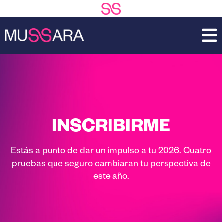
Saltar
Saltar
al
a
contenido
la
principal
barra
lateral
principal
INSCRIBIRME
Estás a punto de dar un impulso a tu 2026. Cuatro
pruebas que seguro cambiaran tu perspectiva de
este año.