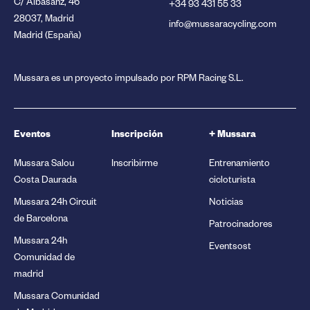
C/ Albasanz, 46
+34 93 431 55 33
28037, Madrid
info@mussaracycling.com
Madrid (España)
Mussara es un proyecto impulsado por RPM Racing S.L.
Eventos
Inscripción
+ Mussara
Mussara Salou
Inscribirme
Entrenamiento
Costa Daurada
cicloturista
Mussara 24h Circuit
Noticias
de Barcelona
Patrocinadores
Mussara 24h
Eventsost
Comunidad de
madrid
Mussara Comunidad