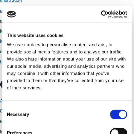
enero 2024
diciembre 2023
noviembre 2023
julio 2023
This website uses cookies
junio 2023
We use cookies to personalise content and ads, to
provide social media features and to analyse our traffic.
mayo 2023
We also share information about your use of our site with
febrero 2023
our social media, advertising and analytics partners who
may combine it with other information that you’ve
CATEGORÍAS
provided to them or that they’ve collected from your use
of their services.
Actualidad Mussara
Consent
Entrenamiento
Necessary
Selection
Mussara 24h Circuit de Barcelona
Mussara 24h Comunidad de Madrid
Preferences