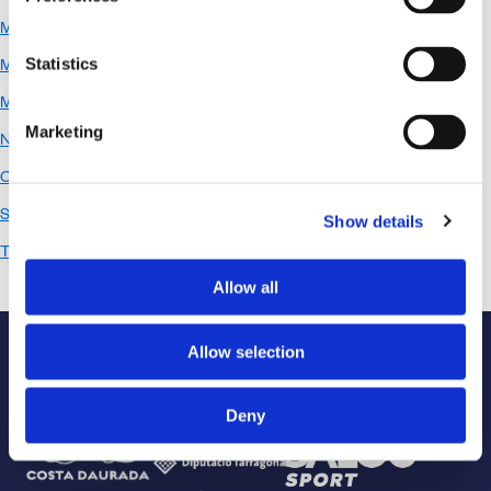
Mussara 24h Valencia
Statistics
Mussara Salou
Mussara Villanueva del Pardillo
Marketing
Nutrición
Ocio
Sin categoría
Show details
Tips de ciclismo
Allow all
Allow selection
Institucional
Deny