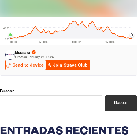
BARRA
Buscar
Buscar
LATERAL
PRINCIPAL
ENTRADAS RECIENTES