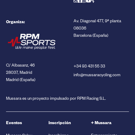
Organiza:
Av. Diagonal 477, 9ª planta
08036
Barcelona (España)
C/ Albasanz, 46
+34 93 431 55 33
28037, Madrid
info@mussaracycling.com
Madrid (España)
Mussara es un proyecto impulsado por RPM Racing S.L.
Eventos
Inscripción
+ Mussara