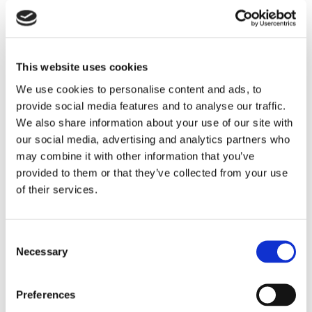
CUANDO CAE LA NOCHE
This website uses cookies
We use cookies to personalise content and ads, to
Y las grandes historias de la carrera no son solo de comida. Un fin de
semana rodando en el circuito y compartiendo pista con cientos de
provide social media features and to analyse our traffic.
encontrar pareja
ciclistas da para mucho. Incluso para
.
We also share information about your use of our site with
our social media, advertising and analytics partners who
Así le sucedió a un participante y una participante que ya son
leyenda de la carrera y que se conocieron, precisamente, en una
may combine it with other information that you’ve
edición de Mussara 24H Circuit de Barcelona – Catalunya. Se
provided to them or that they’ve collected from your use
durante la noche
conocieron
, cuando sus compañeros seguían
of their services.
rodando en la pista, y salieron de la prueba juntos.
No es casualidad, porque uno de los grandes alicientes de la prueba
convivencia
es la
fuera de la pista. Donde se comparten muchas
Consent
estrategias
amistades
rivalidades
horas y donde se forjan
,
,
y, a
Necessary
Selection
amor
veces, hasta nace el
.
Preferences
MÁS INFORMACIÓN