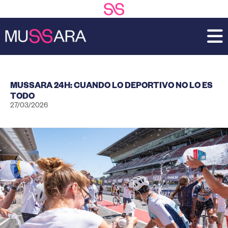
Saltar
Saltar
al
a
contenido
la
principal
barra
lateral
principal
MUSSARA 24H: CUANDO LO DEPORTIVO NO LO ES
TODO
27/03/2026