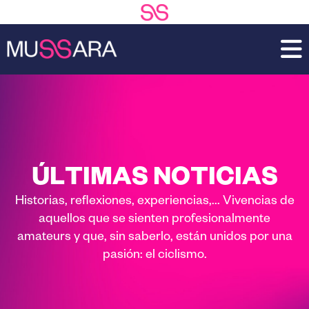
Saltar
Saltar
al
a
contenido
la
principal
barra
lateral
principal
ÚLTIMAS NOTICIAS
Historias, reflexiones, experiencias,... Vivencias de
aquellos que se sienten profesionalmente
amateurs y que, sin saberlo, están unidos por una
pasión: el ciclismo.