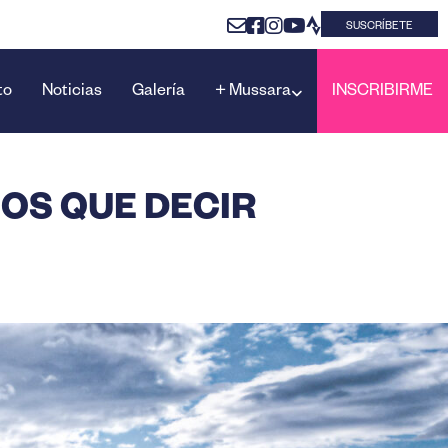
SUSCRÍBETE
to
Noticias
Galería
+ Mussara
INSCRIBIRME
OS QUE DECIR