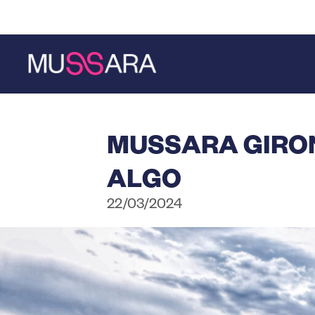
Saltar
Saltar
al
a
contenido
la
principal
barra
lateral
principal
MUSSARA GIRON
ALGO
22/03/2024