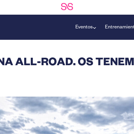
Eventos
Entrenamien
A ALL-ROAD. OS TENEM