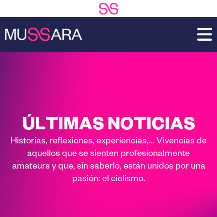
Saltar
Saltar
al
a
contenido
la
principal
barra
lateral
principal
ÚLTIMAS NOTICIAS
Historias, reflexiones, experiencias,... Vivencias de
aquellos que se sienten profesionalmente
amateurs y que, sin saberlo, están unidos por una
pasión: el ciclismo.