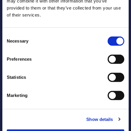
may combine it with other information that you’ve
provided to them or that they’ve collected from your use
Official Sponsors
of their services.
Consent
Necessary
Selection
Official Suppliers
Preferences
Statistics
Marketing
Show details
Media Partners