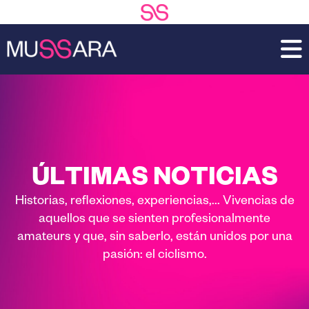
Saltar
Saltar
al
a
contenido
la
principal
barra
lateral
principal
ÚLTIMAS NOTICIAS
Historias, reflexiones, experiencias,... Vivencias de
aquellos que se sienten profesionalmente
amateurs y que, sin saberlo, están unidos por una
pasión: el ciclismo.