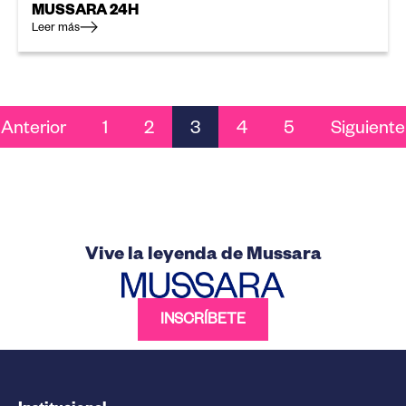
MUSSARA 24H
Leer más
PAGINACIÓN
Anterior
1
2
3
4
5
Siguiente
DE
ENTRADAS
Vive la leyenda de Mussara
INSCRÍBETE