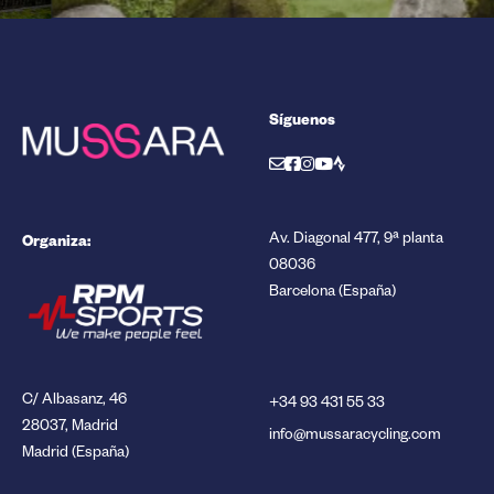
Síguenos
Organiza:
Av. Diagonal 477, 9ª planta
08036
Barcelona (España)
C/ Albasanz, 46
+34 93 431 55 33
28037, Madrid
info@mussaracycling.com
Madrid (España)