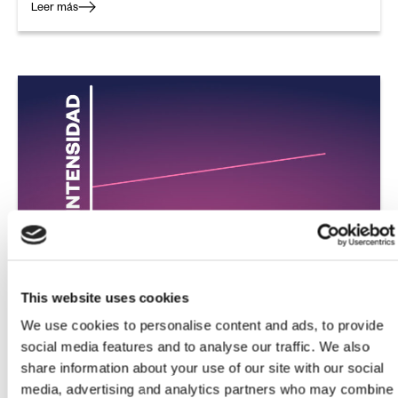
Leer más
CÓMO GESTIONAR UNA MARCHA
CICLOTURISTA DE 200 KM: CLAVES PARA
This website uses cookies
LLEGAR CON FUERZA Y BUEN TIEMPO
Leer más
We use cookies to personalise content and ads, to provide
social media features and to analyse our traffic. We also
share information about your use of our site with our social
media, advertising and analytics partners who may combine