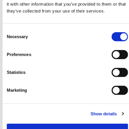
it with other information that you’ve provided to them or that
they’ve collected from your use of their services.
Consent
Necessary
Selection
Preferences
CANCELACIÓN DE LA MUSSARA 24H
VALENCIA 2025 Y PRÓXIMOS PASOS DEL
PROYECTO ENDURANCE
Statistics
Leer más
Marketing
Show details