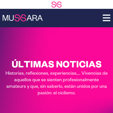
Saltar
Saltar
al
a
contenido
la
principal
barra
lateral
principal
ÚLTIMAS NOTICIAS
Historias, reflexiones, experiencias,... Vivencias de
aquellos que se sienten profesionalmente
amateurs y que, sin saberlo, están unidos por una
pasión: el ciclismo.