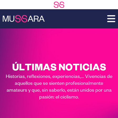
Saltar
Saltar
al
a
contenido
la
principal
barra
lateral
principal
ÚLTIMAS NOTICIAS
Historias, reflexiones, experiencias,... Vivencias de
aquellos que se sienten profesionalmente
amateurs y que, sin saberlo, están unidos por una
pasión: el ciclismo.