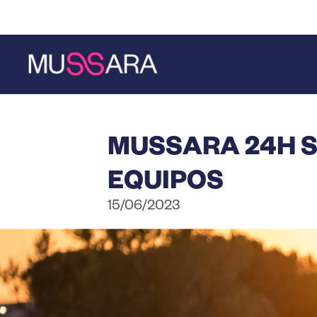
Saltar
Saltar
al
a
contenido
la
principal
barra
lateral
principal
MUSSARA 24H S
EQUIPOS
15/06/2023