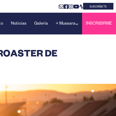
SUSCRÍBETE
to
Noticias
Galería
+ Mussara
INSCRIBIRME
 ROASTER DE