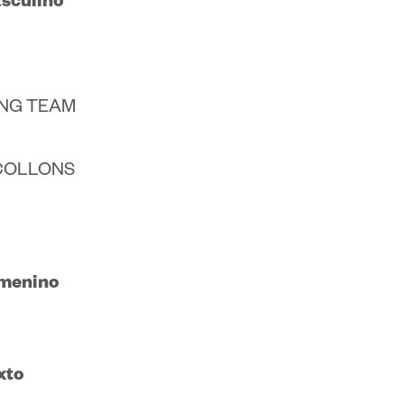
asculino
ING TEAM
 COLLONS
emenino
xto