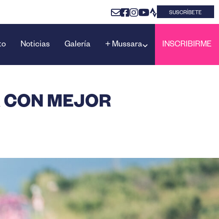
SUSCRÍBETE
to
Noticias
Galería
+ Mussara
INSCRIBIRME
A CON MEJOR