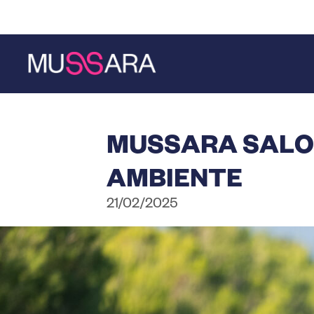
Saltar
Saltar
al
a
contenido
la
principal
barra
lateral
principal
MUSSARA SALOU
AMBIENTE
21/02/2025