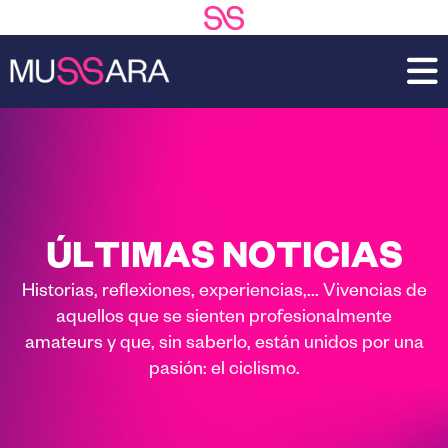
Saltar
Saltar
al
a
contenido
la
principal
barra
lateral
principal
ÚLTIMAS NOTICIAS
Historias, reflexiones, experiencias,... Vivencias de
aquellos que se sienten profesionalmente
amateurs y que, sin saberlo, están unidos por una
pasión: el ciclismo.